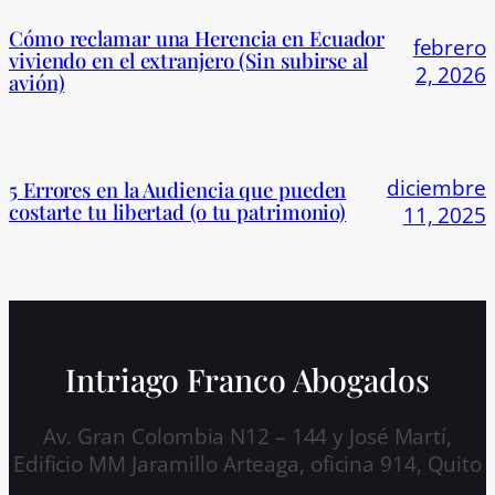
Cómo reclamar una Herencia en Ecuador
febrero
viviendo en el extranjero (Sin subirse al
2, 2026
avión)
diciembre
5 Errores en la Audiencia que pueden
costarte tu libertad (o tu patrimonio)
11, 2025
Intriago Franco Abogados
Av. Gran Colombia N12 – 144 y José Martí,
Edificio MM Jaramillo Arteaga, oficina 914, Quito