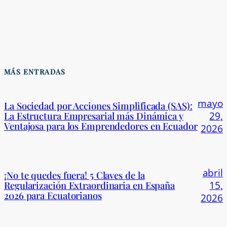
MÁS ENTRADAS
mayo
La Sociedad por Acciones Simplificada (SAS):
La Estructura Empresarial más Dinámica y
29,
Ventajosa para los Emprendedores en Ecuador
2026
abril
¡No te quedes fuera! 5 Claves de la
Regularización Extraordinaria en España
15,
2026 para Ecuatorianos
2026