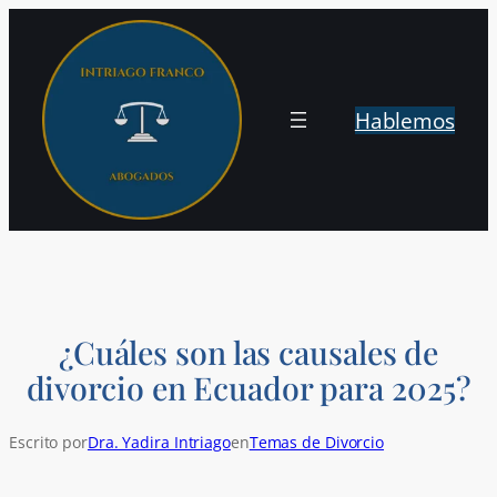
Saltar
al
contenido
Hablemos
¿Cuáles son las causales de
divorcio en Ecuador para 2025?
Escrito por
Dra. Yadira Intriago
en
Temas de Divorcio