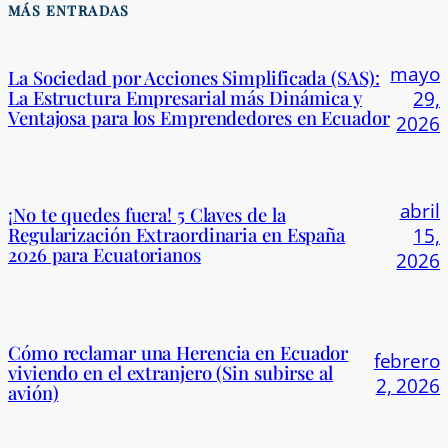
MÁS ENTRADAS
mayo
La Sociedad por Acciones Simplificada (SAS):
La Estructura Empresarial más Dinámica y
29,
Ventajosa para los Emprendedores en Ecuador
2026
abril
¡No te quedes fuera! 5 Claves de la
Regularización Extraordinaria en España
15,
2026 para Ecuatorianos
2026
Cómo reclamar una Herencia en Ecuador
febrero
viviendo en el extranjero (Sin subirse al
2, 2026
avión)