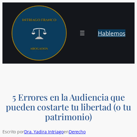
Saltar
al
contenido
Hablemos
5 Errores en la Audiencia que
pueden costarte tu libertad (o tu
patrimonio)
Escrito por
Dra. Yadira Intriago
en
Derecho