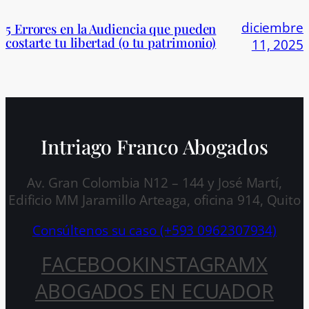
diciembre
5 Errores en la Audiencia que pueden
costarte tu libertad (o tu patrimonio)
11, 2025
Intriago Franco Abogados
Av. Gran Colombia N12 – 144 y José Martí,
Edificio MM Jaramillo Arteaga, oficina 914, Quito
Consúltenos su caso (+593 0962307934)
FACEBOOK
INSTAGRAM
X
ABOGADOS EN ECUADOR