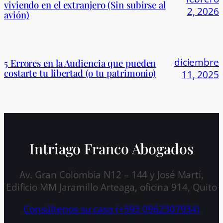
viviendo en el extranjero (Sin subirse al
2, 2026
avión)
diciembre
5 Errores en la Audiencia que pueden
costarte tu libertad (o tu patrimonio)
11, 2025
Intriago Franco Abogados
Av. Gran Colombia N12 – 144 y José Martí,
Edificio MM Jaramillo Arteaga, oficina 914, Quito
Consúltenos su caso (+593 0962307934)