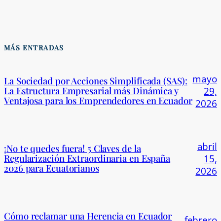
MÁS ENTRADAS
mayo
La Sociedad por Acciones Simplificada (SAS):
La Estructura Empresarial más Dinámica y
29,
Ventajosa para los Emprendedores en Ecuador
2026
abril
¡No te quedes fuera! 5 Claves de la
Regularización Extraordinaria en España
15,
2026 para Ecuatorianos
2026
Cómo reclamar una Herencia en Ecuador
febrero