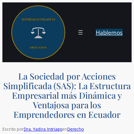
Saltar
al
contenido
Hablemos
La Sociedad por Acciones
Simplificada (SAS): La Estructura
Empresarial más Dinámica y
Ventajosa para los
Emprendedores en Ecuador
Escrito por
Dra. Yadira Intriago
en
Derecho