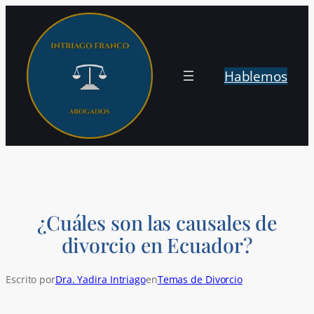
Saltar
al
contenido
Hablemos
¿Cuáles son las causales de
divorcio en Ecuador?
Escrito por
Dra. Yadira Intriago
en
Temas de Divorcio