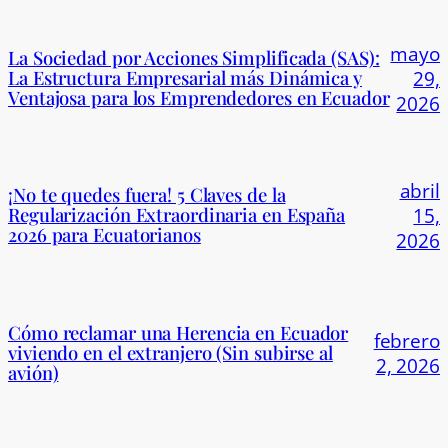
mayo
La Sociedad por Acciones Simplificada (SAS):
La Estructura Empresarial más Dinámica y
29,
Ventajosa para los Emprendedores en Ecuador
2026
abril
¡No te quedes fuera! 5 Claves de la
Regularización Extraordinaria en España
15,
2026 para Ecuatorianos
2026
Cómo reclamar una Herencia en Ecuador
febrero
viviendo en el extranjero (Sin subirse al
2, 2026
avión)