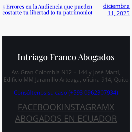
diciembre
5 Errores en la Audiencia que pueden
costarte tu libertad (o tu patrimonio)
11, 2025
Intriago Franco Abogados
Av. Gran Colombia N12 – 144 y José Martí,
Edificio MM Jaramillo Arteaga, oficina 914, Quito
Consúltenos su caso (+593 0962307934)
FACEBOOK
INSTAGRAM
X
ABOGADOS EN ECUADOR