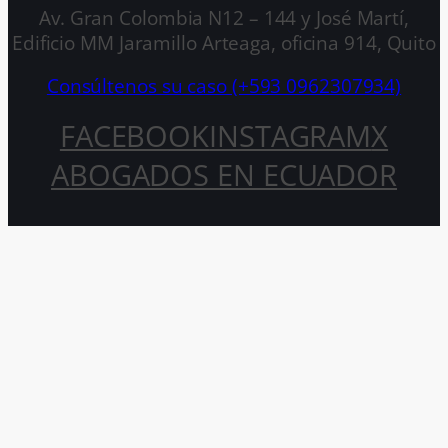
Av. Gran Colombia N12 – 144 y José Martí,
Edificio MM Jaramillo Arteaga, oficina 914, Quito
Consúltenos su caso (+593 0962307934)
FACEBOOK
INSTAGRAM
X
ABOGADOS EN ECUADOR