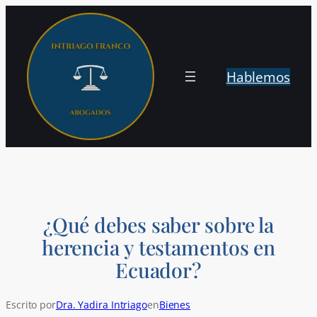
Saltar
al
contenido
Hablemos
¿Qué debes saber sobre la
herencia y testamentos en
Ecuador?
Escrito por
Dra. Yadira Intriago
en
Bienes