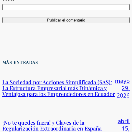
MÁS ENTRADAS
mayo
La Sociedad por Acciones Simplificada (SAS):
La Estructura Empresarial más Dinámica y
29,
Ventajosa para los Emprendedores en Ecuador
2026
abril
¡No te quedes fuera! 5 Claves de la
Regularización Extraordinaria en España
15,