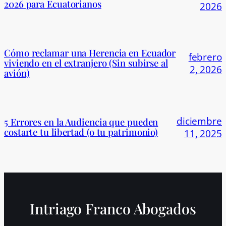
2026 para Ecuatorianos
2026
Cómo reclamar una Herencia en Ecuador
febrero
viviendo en el extranjero (Sin subirse al
2, 2026
avión)
diciembre
5 Errores en la Audiencia que pueden
costarte tu libertad (o tu patrimonio)
11, 2025
Intriago Franco Abogados