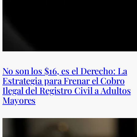
No son los $16, es el Derecho: La
Estrategia para Frenar el Cobro
Ilegal del Registro Civil a Adultos
Mayores