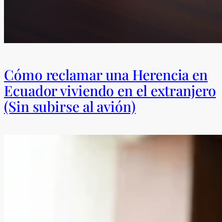
Cómo reclamar una Herencia en
Ecuador viviendo en el extranjero
(Sin subirse al avión)