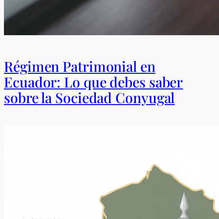
Régimen Patrimonial en
Ecuador: Lo que debes saber
sobre la Sociedad Conyugal